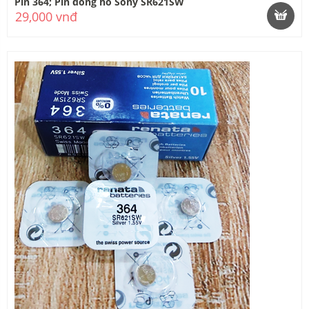
Pin 364; Pin đồng hồ Sony SR621SW
29,000 vnđ