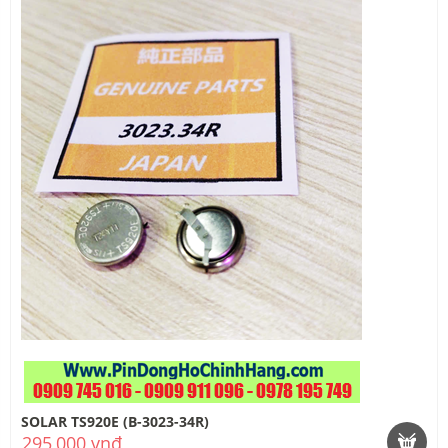
SOLAR TS920E (B-3023-34R)
295,000 vnđ