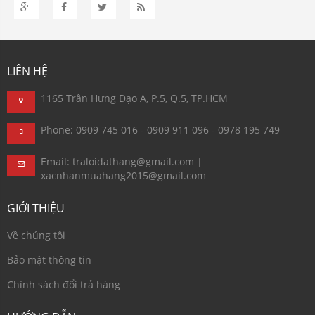
LIÊN HỆ
1165 Trần Hưng Đạo A, P.5, Q.5, TP.HCM
Phone: 0909 745 016 - 0909 911 096 - 0978 195 749
Email: traloidathang@gmail.com |
xacnhanmuahang2015@gmail.com
GIỚI THIỆU
Về chúng tôi
Bảo mật thông tin
Chính sách đổi trả hàng